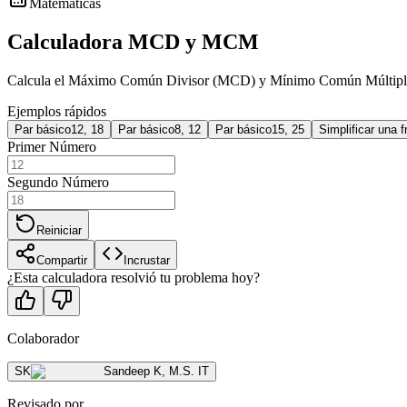
Matemáticas
Calculadora MCD y MCM
Calcula el Máximo Común Divisor (MCD) y Mínimo Común Múltipl
Ejemplos rápidos
Par básico
12, 18
Par básico
8, 12
Par básico
15, 25
Simplificar una f
Primer Número
Segundo Número
Reiniciar
Compartir
Incrustar
¿Esta calculadora resolvió tu problema hoy?
Colaborador
SK
Sandeep K
,
M.S. IT
Revisado por