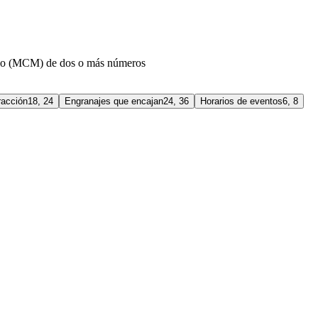
o (MCM) de dos o más números
racción
18, 24
Engranajes que encajan
24, 36
Horarios de eventos
6, 8