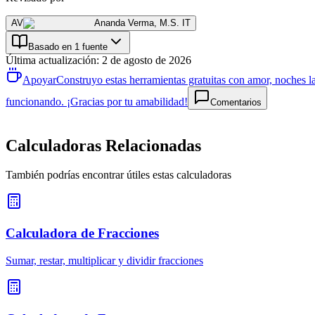
AV
Ananda Verma
,
M.S. IT
Basado en 1 fuente
Última actualización
:
2 de agosto de 2026
Apoyar
Construyo estas herramientas gratuitas con amor, noches la
funcionando. ¡Gracias por tu amabilidad!
Comentarios
Calculadoras Relacionadas
También podrías encontrar útiles estas calculadoras
Calculadora de Fracciones
Sumar, restar, multiplicar y dividir fracciones