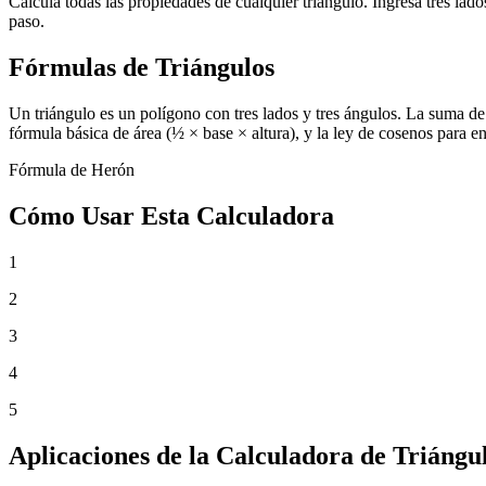
Calcula todas las propiedades de cualquier triángulo. Ingresa tres lado
paso.
Fórmulas de Triángulos
Un triángulo es un polígono con tres lados y tres ángulos. La suma de 
fórmula básica de área (½ × base × altura), y la ley de cosenos para e
Fórmula de Herón
Cómo Usar Esta Calculadora
1
2
3
4
5
Aplicaciones de la Calculadora de Triángu