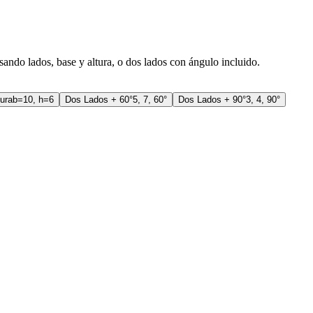
usando lados, base y altura, o dos lados con ángulo incluido.
ura
b=10, h=6
Dos Lados + 60°
5, 7, 60°
Dos Lados + 90°
3, 4, 90°