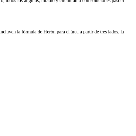
tro, todos los ángulos, inradio y circunradio con soluciones paso a
cluyen la fórmula de Herón para el área a partir de tres lados, la