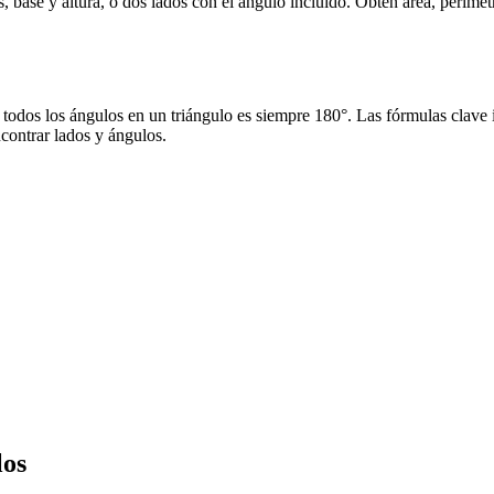
s, base y altura, o dos lados con el ángulo incluido. Obtén área, períme
todos los ángulos en un triángulo es siempre 180°. Las fórmulas clave in
ncontrar lados y ángulos.
los