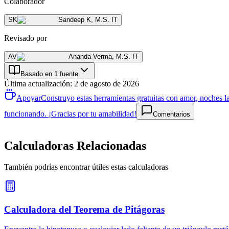
Colaborador
SK
Sandeep K
,
M.S. IT
Revisado por
AV
Ananda Verma
,
M.S. IT
Basado en 1 fuente
Última actualización
:
2 de agosto de 2026
Apoyar
Construyo estas herramientas gratuitas con amor, noches la
funcionando. ¡Gracias por tu amabilidad!
Comentarios
Calculadoras Relacionadas
También podrías encontrar útiles estas calculadoras
Calculadora del Teorema de Pitágoras