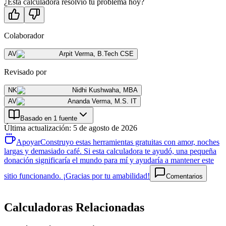
¿Esta calculadora resolvió tu problema hoy?
Colaborador
AV
Arpit Verma
,
B.Tech CSE
Revisado por
NK
Nidhi Kushwaha
,
MBA
AV
Ananda Verma
,
M.S. IT
Basado en 1 fuente
Última actualización
:
5 de agosto de 2026
Apoyar
Construyo estas herramientas gratuitas con amor, noches
largas y demasiado café. Si esta calculadora te ayudó, una pequeña
donación significaría el mundo para mí y ayudaría a mantener este
sitio funcionando. ¡Gracias por tu amabilidad!
Comentarios
Calculadoras Relacionadas