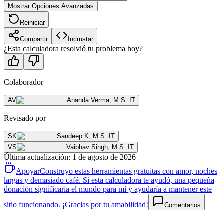
Mostrar Opciones Avanzadas
Reiniciar
Compartir
Incrustar
¿Esta calculadora resolvió tu problema hoy?
Colaborador
AV
Ananda Verma
,
M.S. IT
Revisado por
SK
Sandeep K
,
M.S. IT
VS
Vaibhav Singh
,
M.S. IT
Última actualización
:
1 de agosto de 2026
Apoyar
Construyo estas herramientas gratuitas con amor, noches
largas y demasiado café. Si esta calculadora te ayudó, una pequeña
donación significaría el mundo para mí y ayudaría a mantener este
sitio funcionando. ¡Gracias por tu amabilidad!
Comentarios