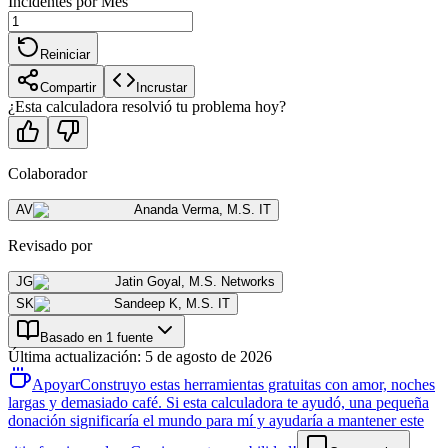
Incidentes por Mes
Reiniciar
Compartir
Incrustar
¿Esta calculadora resolvió tu problema hoy?
Colaborador
AV
Ananda Verma
,
M.S. IT
Revisado por
JG
Jatin Goyal
,
M.S. Networks
SK
Sandeep K
,
M.S. IT
Basado en 1 fuente
Última actualización
:
5 de agosto de 2026
Apoyar
Construyo estas herramientas gratuitas con amor, noches
largas y demasiado café. Si esta calculadora te ayudó, una pequeña
donación significaría el mundo para mí y ayudaría a mantener este