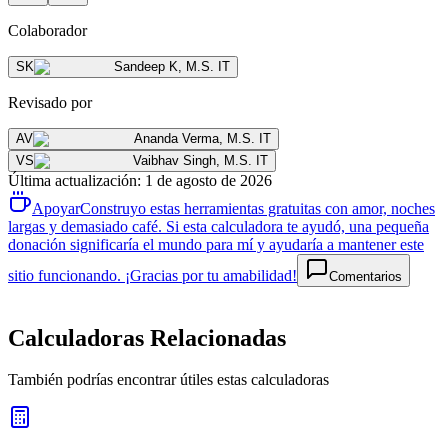
Colaborador
SK
Sandeep K
,
M.S. IT
Revisado por
AV
Ananda Verma
,
M.S. IT
VS
Vaibhav Singh
,
M.S. IT
Última actualización
:
1 de agosto de 2026
Apoyar
Construyo estas herramientas gratuitas con amor, noches
largas y demasiado café. Si esta calculadora te ayudó, una pequeña
donación significaría el mundo para mí y ayudaría a mantener este
sitio funcionando. ¡Gracias por tu amabilidad!
Comentarios
Calculadoras Relacionadas
También podrías encontrar útiles estas calculadoras