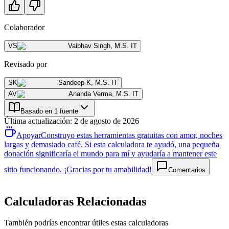
Colaborador
VS
Vaibhav Singh
,
M.S. IT
Revisado por
SK
Sandeep K
,
M.S. IT
AV
Ananda Verma
,
M.S. IT
Basado en 1 fuente
Última actualización
:
2 de agosto de 2026
Apoyar
Construyo estas herramientas gratuitas con amor, noches
largas y demasiado café. Si esta calculadora te ayudó, una pequeña
donación significaría el mundo para mí y ayudaría a mantener este
sitio funcionando. ¡Gracias por tu amabilidad!
Comentarios
Calculadoras Relacionadas
También podrías encontrar útiles estas calculadoras