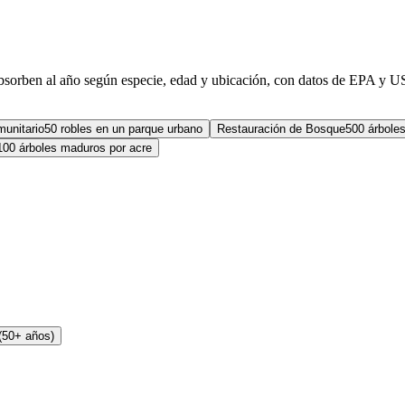
absorben al año según especie, edad y ubicación, con datos de EPA y 
unitario
50 robles en un parque urbano
Restauración de Bosque
500 árboles
100 árboles maduros por acre
(50+ años)