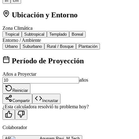
in
cm
Ubicación y Entorno
Zona Climática
Tropical
Subtropical
Templado
Boreal
Entorno / Ambiente
Urbano
Suburbano
Rural / Bosque
Plantación
Período de Proyección
Años a Proyectar
años
Reiniciar
Compartir
Incrustar
¿Esta calculadora resolvió tu problema hoy?
Colaborador
AR
Anupam Ravi
,
M.Tech