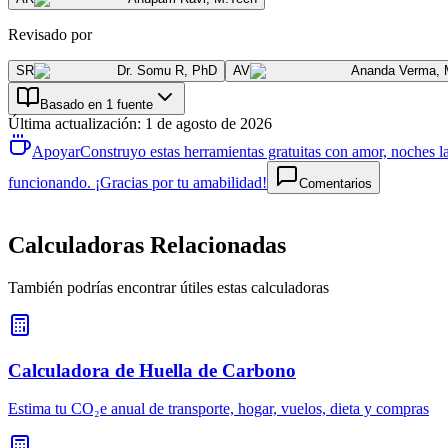
Revisado por
SR
Dr. Somu R
,
PhD
AV
Ananda Verma
,
Basado en 1 fuente
Última actualización
:
1 de agosto de 2026
Apoyar
Construyo estas herramientas gratuitas con amor, noches la
funcionando. ¡Gracias por tu amabilidad!
Comentarios
Calculadoras Relacionadas
También podrías encontrar útiles estas calculadoras
Calculadora de Huella de Carbono
Estima tu CO₂e anual de transporte, hogar, vuelos, dieta y compras