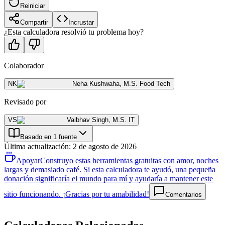
Reiniciar
Compartir
Incrustar
¿Esta calculadora resolvió tu problema hoy?
Colaborador
NK
Neha Kushwaha
,
M.S. Food Tech
Revisado por
VS
Vaibhav Singh
,
M.S. IT
Basado en 1 fuente
Última actualización
:
2 de agosto de 2026
Apoyar
Construyo estas herramientas gratuitas con amor, noches
largas y demasiado café. Si esta calculadora te ayudó, una pequeña
donación significaría el mundo para mí y ayudaría a mantener este
sitio funcionando. ¡Gracias por tu amabilidad!
Comentarios