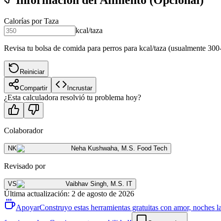
Información del Alimento (Opcional)
Calorías por Taza
kcal/taza
Revisa tu bolsa de comida para perros para kcal/taza (usualmente 300
Reiniciar
Compartir
Incrustar
¿Esta calculadora resolvió tu problema hoy?
Colaborador
NK
Neha Kushwaha
,
M.S. Food Tech
Revisado por
VS
Vaibhav Singh
,
M.S. IT
Última actualización
:
2 de agosto de 2026
Apoyar
Construyo estas herramientas gratuitas con amor, noches la