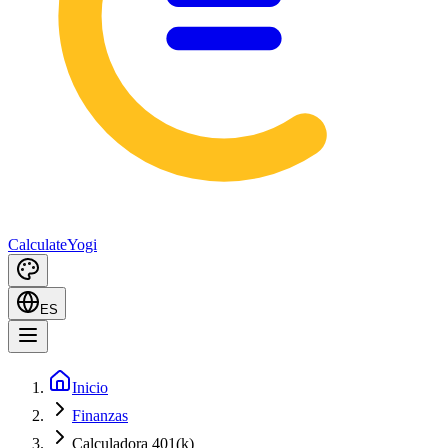
Calculate
Yogi
ES
Inicio
Finanzas
Calculadora 401(k)