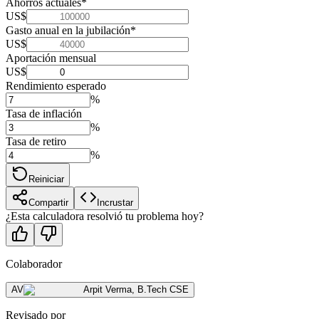
Ahorros actuales
*
US$
Gasto anual en la jubilación
*
US$
Aportación mensual
US$
Rendimiento esperado
%
Tasa de inflación
%
Tasa de retiro
%
Reiniciar
Compartir
Incrustar
¿Esta calculadora resolvió tu problema hoy?
Colaborador
AV
Arpit Verma
,
B.Tech CSE
Revisado por