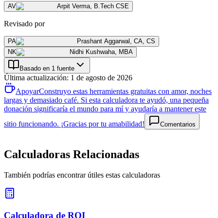
AV
Arpit Verma
,
B.Tech CSE
Revisado por
PA
Prashant Aggarwal
,
CA, CS
NK
Nidhi Kushwaha
,
MBA
Basado en 1 fuente
Última actualización
:
1 de agosto de 2026
Apoyar
Construyo estas herramientas gratuitas con amor, noches
largas y demasiado café. Si esta calculadora te ayudó, una pequeña
donación significaría el mundo para mí y ayudaría a mantener este
sitio funcionando. ¡Gracias por tu amabilidad!
Comentarios
Calculadoras Relacionadas
También podrías encontrar útiles estas calculadoras
Calculadora de ROI