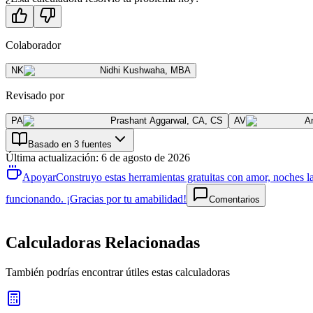
Colaborador
NK
Nidhi Kushwaha
,
MBA
Revisado por
PA
Prashant Aggarwal
,
CA, CS
AV
A
Basado en 3 fuentes
Última actualización
:
6 de agosto de 2026
Apoyar
Construyo estas herramientas gratuitas con amor, noches la
funcionando. ¡Gracias por tu amabilidad!
Comentarios
Calculadoras Relacionadas
También podrías encontrar útiles estas calculadoras