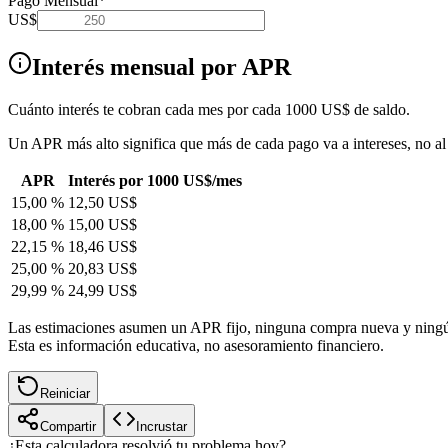
Pago Mensual
*
US$
Interés mensual por APR
Cuánto interés te cobran cada mes por cada 1000 US$ de saldo.
Un APR más alto significa que más de cada pago va a intereses, no al 
APR
Interés por 1000 US$/mes
15,00 %
12,50 US$
18,00 %
15,00 US$
22,15 %
18,46 US$
25,00 %
20,83 US$
29,99 %
24,99 US$
Las estimaciones asumen un APR fijo, ninguna compra nueva y ningún c
Esta es información educativa, no asesoramiento financiero.
Reiniciar
Compartir
Incrustar
¿Esta calculadora resolvió tu problema hoy?