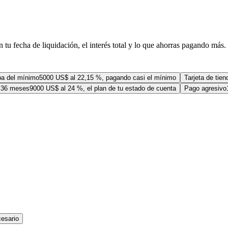
o
u fecha de liquidación, el interés total y lo que ahorras pagando más.
pa del mínimo
5000 US$ al 22,15 %, pagando casi el mínimo
Tarjeta de tien
 36 meses
9000 US$ al 24 %, el plan de tu estado de cuenta
Pago agresivo
cesario