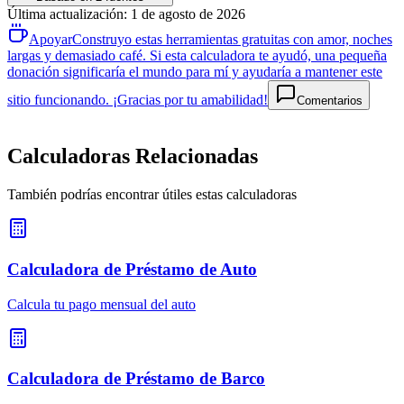
Última actualización
:
1 de agosto de 2026
Apoyar
Construyo estas herramientas gratuitas con amor, noches
largas y demasiado café. Si esta calculadora te ayudó, una pequeña
donación significaría el mundo para mí y ayudaría a mantener este
sitio funcionando. ¡Gracias por tu amabilidad!
Comentarios
Calculadoras Relacionadas
También podrías encontrar útiles estas calculadoras
Calculadora de Préstamo de Auto
Calcula tu pago mensual del auto
Calculadora de Préstamo de Barco