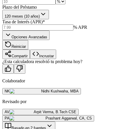
Plazo del Préstamo
120 meses (10 años)
Tasa de Interés (APR)
*
% APR
Opciones Avanzadas
Reiniciar
Compartir
Incrustar
¿Esta calculadora resolvió tu problema hoy?
Colaborador
NK
Nidhi Kushwaha
,
MBA
Revisado por
AV
Arpit Verma
,
B.Tech CSE
PA
Prashant Aggarwal
,
CA, CS
Basado en 2 fuentes