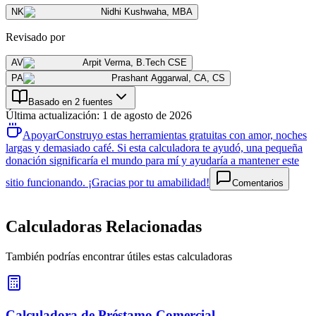
NK
Nidhi Kushwaha
,
MBA
Revisado por
AV
Arpit Verma
,
B.Tech CSE
PA
Prashant Aggarwal
,
CA, CS
Basado en 2 fuentes
Última actualización
:
1 de agosto de 2026
Apoyar
Construyo estas herramientas gratuitas con amor, noches
largas y demasiado café. Si esta calculadora te ayudó, una pequeña
donación significaría el mundo para mí y ayudaría a mantener este
sitio funcionando. ¡Gracias por tu amabilidad!
Comentarios
Calculadoras Relacionadas
También podrías encontrar útiles estas calculadoras
Calculadora de Préstamo Comercial