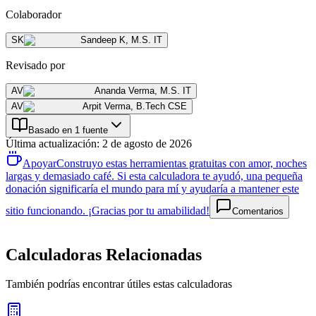
Colaborador
SK
Sandeep K
,
M.S. IT
Revisado por
AV
Ananda Verma
,
M.S. IT
AV
Arpit Verma
,
B.Tech CSE
Basado en 1 fuente
Última actualización
:
2 de agosto de 2026
Apoyar
Construyo estas herramientas gratuitas con amor, noches
largas y demasiado café. Si esta calculadora te ayudó, una pequeña
donación significaría el mundo para mí y ayudaría a mantener este
sitio funcionando. ¡Gracias por tu amabilidad!
Comentarios
Calculadoras Relacionadas
También podrías encontrar útiles estas calculadoras