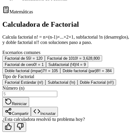
Matemáticas
Calculadora de Factorial
Calcula factorial n! = n×(n-1)×...×2×1, subfactorial !n (desarreglos),
y doble factorial n!! con soluciones paso a paso.
Escenarios comunes
Factorial de 5
5! = 120
Factorial de 10
10! = 3,628,800
Factorial de cero
0! = 1
Subfactorial (!4)
!4 = 9
Doble factorial (impar)
7!! = 105
Doble factorial (par)
8!! = 384
Tipo de Factorial
Factorial Estándar (n!)
Subfactorial (!n)
Doble Factorial (n!!)
Número (n)
Reiniciar
Compartir
Incrustar
¿Esta calculadora resolvió tu problema hoy?