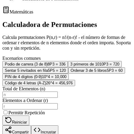
Matemáticas
Calculadora de Permutaciones
Calcula permutaciones P(n,r) = n!/(n-r)! - el número de formas de
ordenar r elementos de n elementos donde el orden importa. Soporta
con y sin repetición.
Escenarios comunes
Podio de carrera (3 de 8)
8P3 = 336
3 primeros de 10
10P3 = 720
Sentar 5 invitados en fila
5P5 = 120
Ordenar 3 de 5 libros
5P3 = 60
PIN de 4 dígitos (0-9)
10^4 = 10,000
Código de 4 letras (A-Z)
26^4 = 456,976
Total de Elementos (n)
Elementos a Ordenar (r)
Permitir Repetición
Reiniciar
Compartir
Incrustar