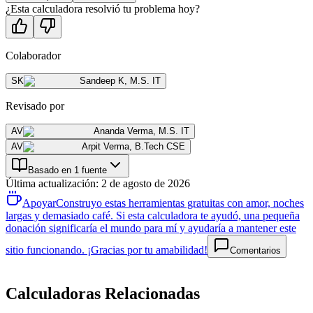
¿Esta calculadora resolvió tu problema hoy?
Colaborador
SK
Sandeep K
,
M.S. IT
Revisado por
AV
Ananda Verma
,
M.S. IT
AV
Arpit Verma
,
B.Tech CSE
Basado en 1 fuente
Última actualización
:
2 de agosto de 2026
Apoyar
Construyo estas herramientas gratuitas con amor, noches
largas y demasiado café. Si esta calculadora te ayudó, una pequeña
donación significaría el mundo para mí y ayudaría a mantener este
sitio funcionando. ¡Gracias por tu amabilidad!
Comentarios
Calculadoras Relacionadas