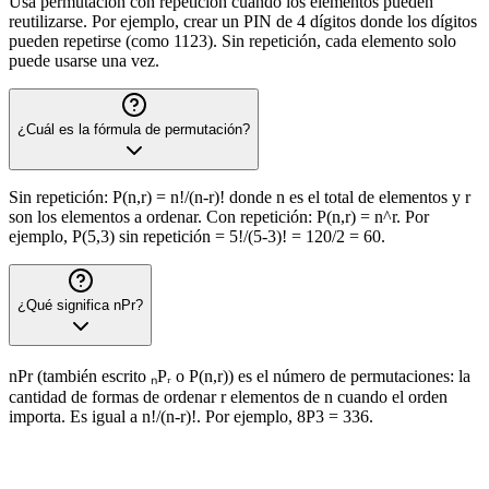
Usa permutación con repetición cuando los elementos pueden
reutilizarse. Por ejemplo, crear un PIN de 4 dígitos donde los dígitos
pueden repetirse (como 1123). Sin repetición, cada elemento solo
puede usarse una vez.
¿Cuál es la fórmula de permutación?
Sin repetición: P(n,r) = n!/(n-r)! donde n es el total de elementos y r
son los elementos a ordenar. Con repetición: P(n,r) = n^r. Por
ejemplo, P(5,3) sin repetición = 5!/(5-3)! = 120/2 = 60.
¿Qué significa nPr?
nPr (también escrito ₙPᵣ o P(n,r)) es el número de permutaciones: la
cantidad de formas de ordenar r elementos de n cuando el orden
importa. Es igual a n!/(n-r)!. Por ejemplo, 8P3 = 336.