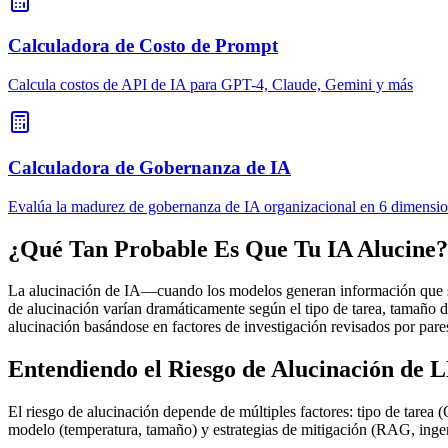
Calculadora de Costo de Prompt
Calcula costos de API de IA para GPT-4, Claude, Gemini y más
Calculadora de Gobernanza de IA
Evalúa la madurez de gobernanza de IA organizacional en 6 dimensi
¿Qué Tan Probable Es Que Tu IA Alucine?
La alucinación de IA—cuando los modelos generan información que su
de alucinación varían dramáticamente según el tipo de tarea, tamaño 
alucinación basándose en factores de investigación revisados por pare
Entendiendo el Riesgo de Alucinación de
El riesgo de alucinación depende de múltiples factores: tipo de tarea 
modelo (temperatura, tamaño) y estrategias de mitigación (RAG, inge