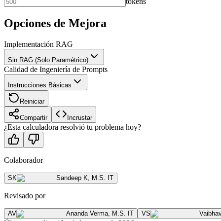
tokens
Opciones de Mejora
Implementación RAG
Sin RAG (Solo Paramétrico)
Calidad de Ingeniería de Prompts
Instrucciones Básicas
Reiniciar
Compartir
Incrustar
¿Esta calculadora resolvió tu problema hoy?
Colaborador
SK
Sandeep K
,
M.S. IT
Revisado por
AV
Ananda Verma
,
M.S. IT
VS
Vaibha