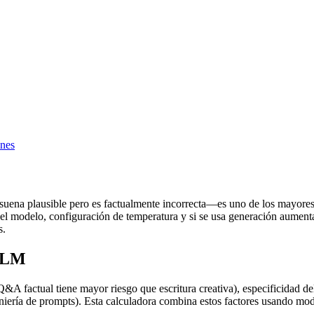
ones
ena plausible pero es factualmente incorrecta—es uno de los mayores d
del modelo, configuración de temperatura y si se usa generación aument
s.
 LLM
(Q&A factual tiene mayor riesgo que escritura creativa), especificidad 
niería de prompts). Esta calculadora combina estos factores usando mo