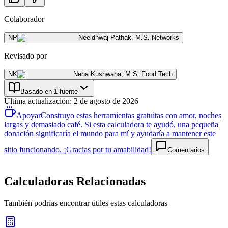
Colaborador
NP
Neeldhwaj Pathak
,
M.S. Networks
Revisado por
NK
Neha Kushwaha
,
M.S. Food Tech
Basado en 1 fuente
Última actualización
:
2 de agosto de 2026
Apoyar
Construyo estas herramientas gratuitas con amor, noches
largas y demasiado café. Si esta calculadora te ayudó, una pequeña
donación significaría el mundo para mí y ayudaría a mantener este
sitio funcionando. ¡Gracias por tu amabilidad!
Comentarios
Calculadoras Relacionadas
También podrías encontrar útiles estas calculadoras