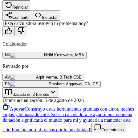
Reiniciar
Compartir
Incrustar
¿Esta calculadora resolvió tu problema hoy?
Colaborador
NK
Nidhi Kushwaha
,
MBA
Revisado por
AV
Arpit Verma
,
B.Tech CSE
PA
Prashant Aggarwal
,
CA, CS
Basado en 2 fuentes
Última actualización
:
5 de agosto de 2026
Apoyar
Construyo estas herramientas gratuitas con amor, noches
largas y demasiado café. Si esta calculadora te ayudó, una pequeña
donación significaría el mundo para mí y ayudaría a mantener este
sitio funcionando. ¡Gracias por tu amabilidad!
Comentarios