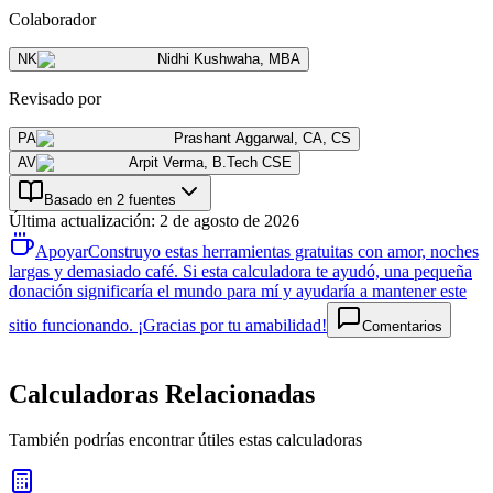
Colaborador
NK
Nidhi Kushwaha
,
MBA
Revisado por
PA
Prashant Aggarwal
,
CA, CS
AV
Arpit Verma
,
B.Tech CSE
Basado en 2 fuentes
Última actualización
:
2 de agosto de 2026
Apoyar
Construyo estas herramientas gratuitas con amor, noches
largas y demasiado café. Si esta calculadora te ayudó, una pequeña
donación significaría el mundo para mí y ayudaría a mantener este
sitio funcionando. ¡Gracias por tu amabilidad!
Comentarios
Calculadoras Relacionadas
También podrías encontrar útiles estas calculadoras