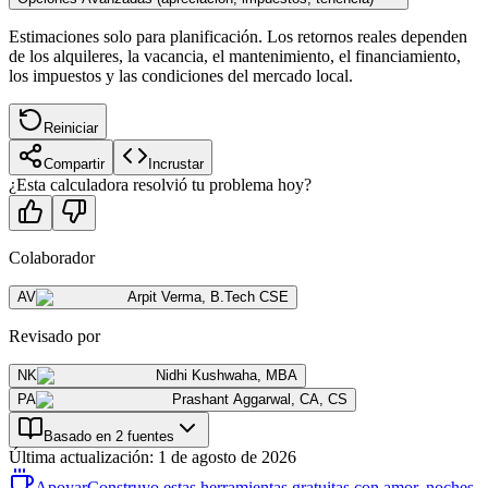
Estimaciones solo para planificación. Los retornos reales dependen
de los alquileres, la vacancia, el mantenimiento, el financiamiento,
los impuestos y las condiciones del mercado local.
Reiniciar
Compartir
Incrustar
¿Esta calculadora resolvió tu problema hoy?
Colaborador
AV
Arpit Verma
,
B.Tech CSE
Revisado por
NK
Nidhi Kushwaha
,
MBA
PA
Prashant Aggarwal
,
CA, CS
Basado en 2 fuentes
Última actualización
:
1 de agosto de 2026
Apoyar
Construyo estas herramientas gratuitas con amor, noches