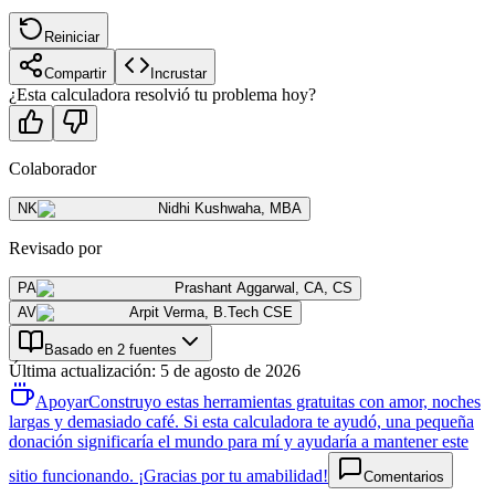
Reiniciar
Compartir
Incrustar
¿Esta calculadora resolvió tu problema hoy?
Colaborador
NK
Nidhi Kushwaha
,
MBA
Revisado por
PA
Prashant Aggarwal
,
CA, CS
AV
Arpit Verma
,
B.Tech CSE
Basado en 2 fuentes
Última actualización
:
5 de agosto de 2026
Apoyar
Construyo estas herramientas gratuitas con amor, noches
largas y demasiado café. Si esta calculadora te ayudó, una pequeña
donación significaría el mundo para mí y ayudaría a mantener este
sitio funcionando. ¡Gracias por tu amabilidad!
Comentarios