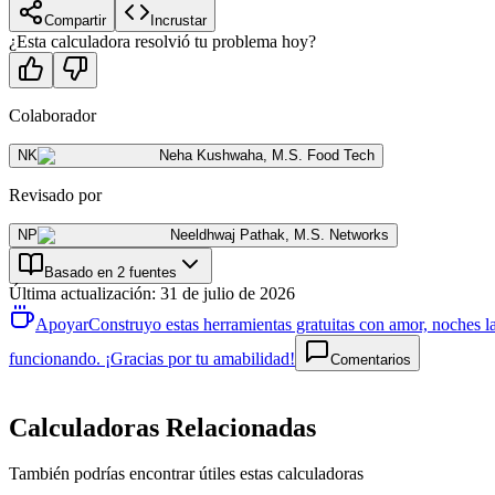
Compartir
Incrustar
¿Esta calculadora resolvió tu problema hoy?
Colaborador
NK
Neha Kushwaha
,
M.S. Food Tech
Revisado por
NP
Neeldhwaj Pathak
,
M.S. Networks
Basado en 2 fuentes
Última actualización
:
31 de julio de 2026
Apoyar
Construyo estas herramientas gratuitas con amor, noches la
funcionando. ¡Gracias por tu amabilidad!
Comentarios
Calculadoras Relacionadas
También podrías encontrar útiles estas calculadoras