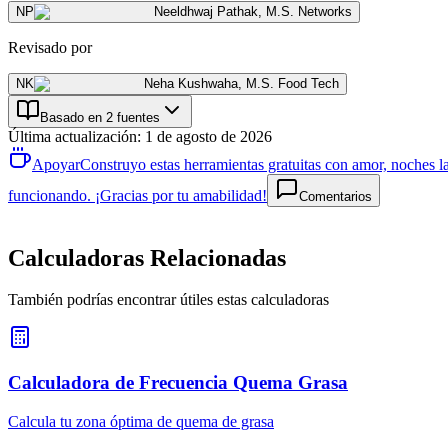
NP
Neeldhwaj Pathak
,
M.S. Networks
Revisado por
NK
Neha Kushwaha
,
M.S. Food Tech
Basado en 2 fuentes
Última actualización
:
1 de agosto de 2026
Apoyar
Construyo estas herramientas gratuitas con amor, noches la
funcionando. ¡Gracias por tu amabilidad!
Comentarios
Calculadoras Relacionadas
También podrías encontrar útiles estas calculadoras
Calculadora de Frecuencia Quema Grasa
Calcula tu zona óptima de quema de grasa