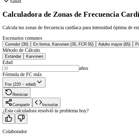
Salud
Calculadora de Zonas de Frecuencia Card
Calcula tus zonas de frecuencia cardíaca para intensidad óptima de e
Escenarios comunes
Corredor (30)
En forma, Karvonen (35, FCR 55)
Adulto mayor (65)
Pr
Método de Cálculo
Estándar
Karvonen
Edad
años
Fórmula de FC máx
Fox (220 − edad)
Reiniciar
Compartir
Incrustar
¿Esta calculadora resolvió tu problema hoy?
Colaborador